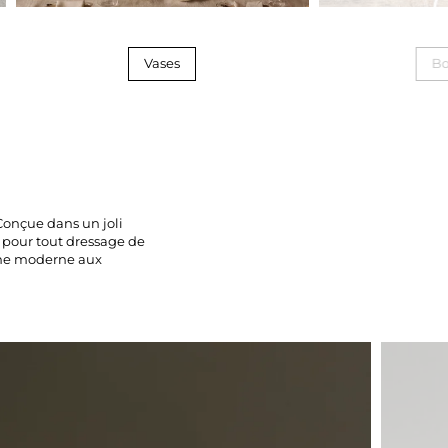
Vases
Bo
Conçue dans un joli
t pour tout dressage de
arme moderne aux