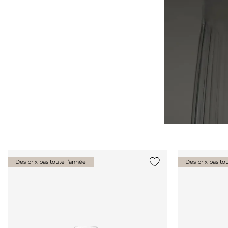
Des prix bas toute l’année
Des prix bas to
Ajouter {0} à la liste