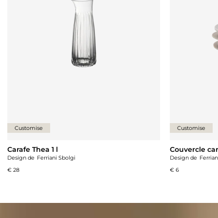
Customise
Customise
Carafe Thea 1 l
Couvercle ca
Design de
Ferriani Sbolgi
Design de
Ferrian
€ 28
€ 6