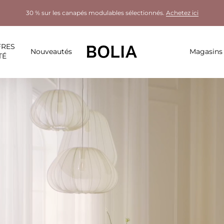
30 % sur les canapés modulables sélectionnés.
Achetez ici
FRES
Nouveautés
Magasins
TÉ