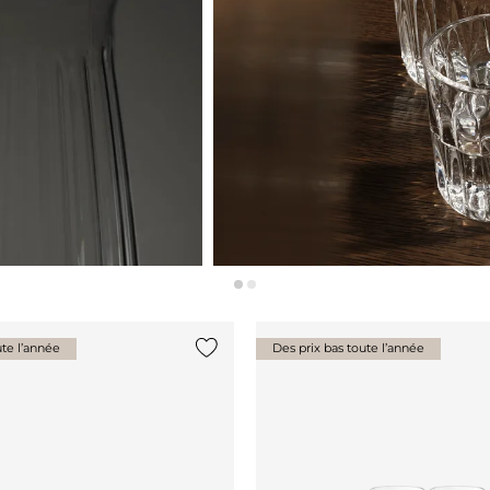
ute l’année
Des prix bas toute l’année
Ajouter {0} à la liste