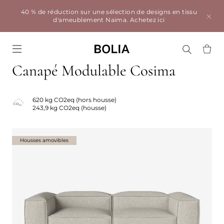
40 % de réduction sur une sélection de designs en tissu
d'ameublement Naima.
Achetez ici
Go to frontpage
Canapé Modulable Cosima
620 kg CO2eq (hors housse)
243,9 kg CO2eq (housse)
Housses amovibles