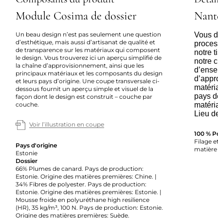
Module Cosima de dossier
Nant
Un beau design n’est pas seulement une question
Vous dé
d’esthétique, mais aussi d’artisanat de qualité et
proces
de transparence sur les matériaux qui composent
notre 
le design. Vous trouverez ici un aperçu simplifié de
notre c
la chaîne d’approvisionnement, ainsi que les
d’ense
principaux matériaux et les composants du design
d’appr
et leurs pays d’origine. Une coupe transversale ci-
matéria
dessous fournit un aperçu simple et visuel de la
pays d
façon dont le design est construit – couche par
couche.
matéri
Lieu d
Voir l’illustration en coupe
100 % P
Filage et
Pays d'origine
matière 
Estonie
Dossier
66% Plumes de canard. Pays de production:
Estonie. Origine des matières premières: Chine. |
34% Fibres de polyester. Pays de production:
Estonie. Origine des matières premières: Estonie. |
Mousse froide en polyuréthane high resilience
(HR), 35 kg/m³, 100 N. Pays de production: Estonie.
Origine des matières premières: Suède.