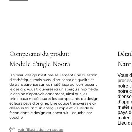
Composants du produit
Détail
Module d'angle Noora
Nant
Un beau design n’est pas seulement une question
Vous dé
d’esthétique, mais aussi d’artisanat de qualité et
proces
de transparence sur les matériaux qui composent
notre 
le design. Vous trouverez ici un aperçu simplifié de
notre c
la chaîne d’approvisionnement, ainsi que les
d’ense
principaux matériaux et les composants du design
d’appr
et leurs pays d’origine. Une coupe transversale ci-
matéria
dessous fournit un aperçu simple et visuel de la
pays d
façon dont le design est construit – couche par
couche.
matéri
Lieu d
Voir l’illustration en coupe