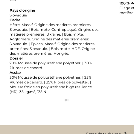
100 % P
Filage et
Pays d'origine
matière 
Slovaquie
Cadre
Hêtre, Massif. Origine des matières premières:
Slovaquie. | Bois mixte, Contreplaqué. Origine des
matières premières: Ukraine. | Bois mixte,
Aggloméré. Origine des matières premières:
Slovaquie. | Épicéa, Massif. Origine des matières
premières: Slovaquie. | Bois mixte, HDF. Origine
des matières premières: Hongrie.
Dossier
70% Mousse de polyuréthane polyéther. | 30%
Plumes de canard.
Assise
50% Mousse de polyuréthane polyéther. | 25%
Plumes de canard. | 25% Fibres de polyester. |
Mousse froide en polyuréthane high resilience
(HR), 35 kg/m³, 135 N.
Free ride to the top