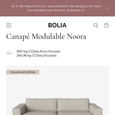
40 % de réduction sur une sélection de designs en tissu
d'ameublement Naima.
Achetez ici
Go to frontpage
Canapé Modulable Noora
800 kg CO2eq (hors housse)
264,96 kg CO2eq (housse)
Housses amovibles