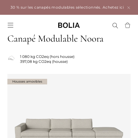
30 % sur les canapés modulables sélectionnés.
Achetez ici
Go to frontpage
Canapé Modulable Noora
1 080 kg CO2eq (hors housse)
397,08 kg CO2eq (housse)
Housses amovibles