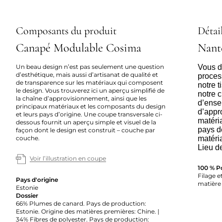
Composants du produit
Détail
Canapé Modulable Cosima
Nant
Un beau design n’est pas seulement une question
Vous dé
d’esthétique, mais aussi d’artisanat de qualité et
proces
de transparence sur les matériaux qui composent
notre 
le design. Vous trouverez ici un aperçu simplifié de
notre c
la chaîne d’approvisionnement, ainsi que les
d’ense
principaux matériaux et les composants du design
d’appr
et leurs pays d’origine. Une coupe transversale ci-
matéria
dessous fournit un aperçu simple et visuel de la
pays d
façon dont le design est construit – couche par
couche.
matéri
Lieu d
Voir l’illustration en coupe
100 % P
Filage et
Pays d'origine
matière 
Estonie
Dossier
66% Plumes de canard. Pays de production:
Estonie. Origine des matières premières: Chine. |
34% Fibres de polyester. Pays de production: