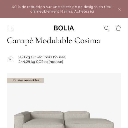
40 % de réduction sur une sélection de designs en tissu
d'ameublement Naima.
Achetez ici
Go to frontpage
Canapé Modulable Cosima
950 kg CO2eq (hors housse)
244,29 kg CO2eq (housse)
Housses amovibles