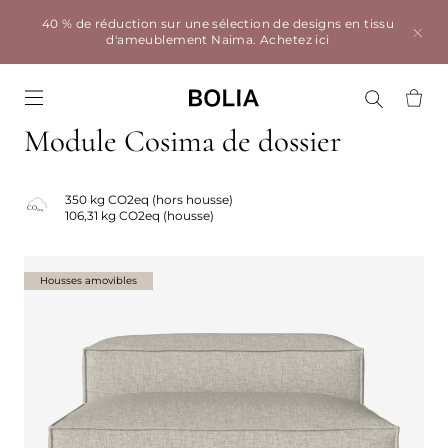
40 % de réduction sur une sélection de designs en tissu
d'ameublement Naima.
Achetez ici
Go to frontpage
Module Cosima de dossier
350 kg CO2eq (hors housse)
106,31 kg CO2eq (housse)
Housses amovibles