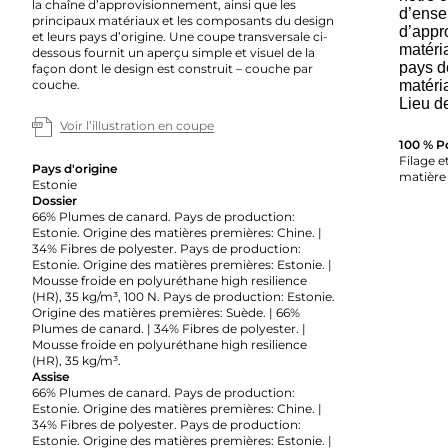
la chaîne d’approvisionnement, ainsi que les
d’ense
principaux matériaux et les composants du design
d’appr
et leurs pays d’origine. Une coupe transversale ci-
matéria
dessous fournit un aperçu simple et visuel de la
pays d
façon dont le design est construit – couche par
couche.
matéri
Lieu d
Voir l’illustration en coupe
100 % P
Filage et
Pays d'origine
matière 
Estonie
Dossier
66% Plumes de canard. Pays de production:
Estonie. Origine des matières premières: Chine. |
34% Fibres de polyester. Pays de production:
Estonie. Origine des matières premières: Estonie. |
Mousse froide en polyuréthane high resilience
(HR), 35 kg/m³, 100 N. Pays de production: Estonie.
Origine des matières premières: Suède. | 66%
Plumes de canard. | 34% Fibres de polyester. |
Mousse froide en polyuréthane high resilience
(HR), 35 kg/m³.
Assise
66% Plumes de canard. Pays de production:
Estonie. Origine des matières premières: Chine. |
34% Fibres de polyester. Pays de production:
Estonie. Origine des matières premières: Estonie. |