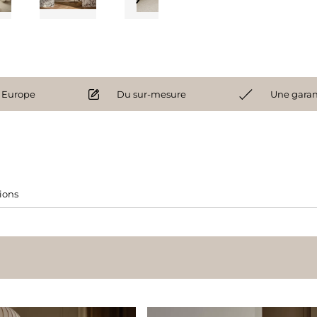
 Europe
Du sur-mesure
Une garan
tions