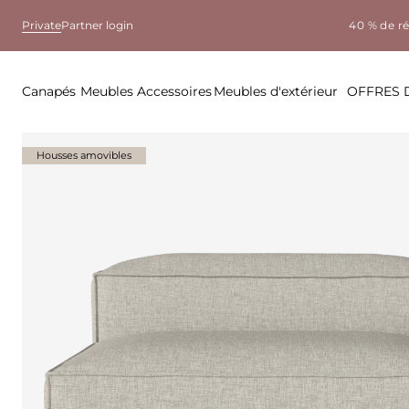
Private
Partner login
40 % de r
Canapés
Meubles
Accessoires
Meubles d'extérieur
OFFRES 
Housses amovibles