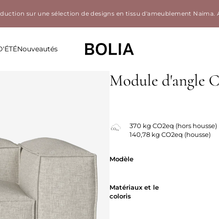
éduction sur une sélection de designs en tissu d'ameublement Naima.
D'ÉTÉ
Nouveautés
Module d'angle 
Housses amovibles
370 kg CO2eq (hors housse)
140,78 kg CO2eq (housse)
Modèle
Modèle
Matériaux et 
Matériaux et le
coloris