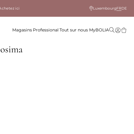
Achetez ici
Luxembourg
FR
DE
Magasins
Professional
Tout sur nous
MyBOLIA
Cosima
le coloris