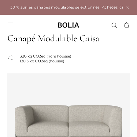
30 % sur les canapés modulables sélectionnés.
Achetez ici
Go to frontpage
Canapé Modulable Caisa
320 kg CO2eq (hors housse)
138,3 kg CO2eq (housse)