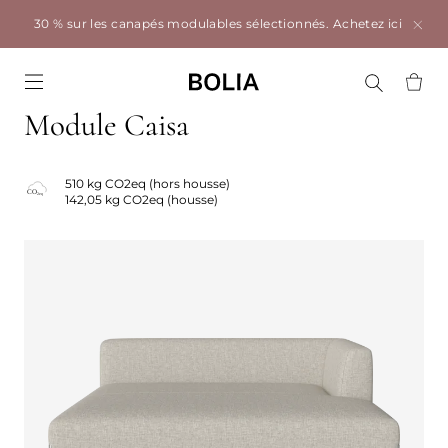
30 % sur les canapés modulables sélectionnés.
Achetez ici
Go to frontpage
Module Caisa
510 kg CO2eq (hors housse)
142,05 kg CO2eq (housse)