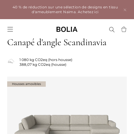
40 % de réduction sur une sélection de designs en tissu
d'ameublement Naima.
Achetez ici
Go to frontpage
Canapé d'angle Scandinavia
1 080 kg CO2eq (hors housse)
388,07 kg CO2eq (housse)
Housses amovibles