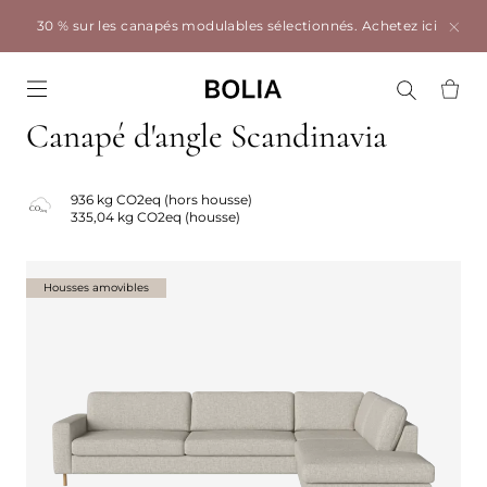
30 % sur les canapés modulables sélectionnés.
Achetez ici
Go to frontpage
Canapé d'angle Scandinavia
936 kg CO2eq (hors housse)
335,04 kg CO2eq (housse)
Housses amovibles