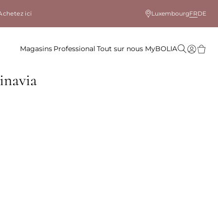
Achetez ici
Luxembourg
FR
DE
Magasins
Professional
Tout sur nous
MyBOLIA
inavia
le coloris