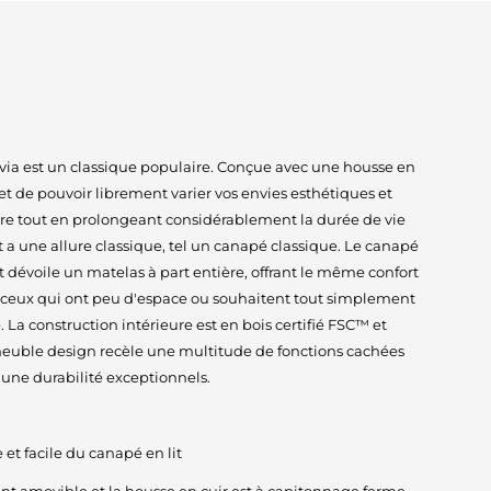
via est un classique populaire. Conçue avec une housse en
t de pouvoir librement varier vos envies esthétiques et
tre tout en prolongeant considérablement la durée de vie
t a une allure classique, tel un canapé classique. Le canapé
t dévoile un matelas à part entière, offrant le même confort
ur ceux qui ont peu d'espace ou souhaitent tout simplement
a construction intérieure est en bois certifié FSC™ et
 meuble design recèle une multitude de fonctions cachées
 une durabilité exceptionnels.
et facile du canapé en lit
nt amovible et la housse en cuir est à capitonnage ferme