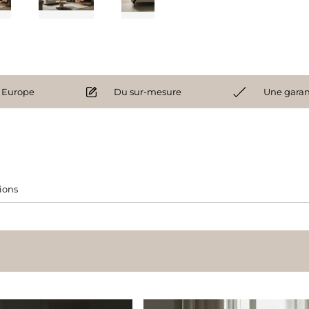
 Europe
Du sur-mesure
Une garan
tions