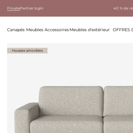
Private
Partner login
40 % de r
Canapés
Meubles
Accessoires
Meubles d'extérieur
OFFRES 
Housses amovibles