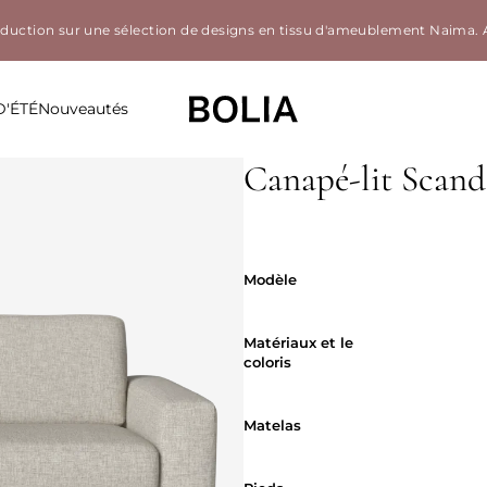
éduction sur une sélection de designs en tissu d'ameublement Naima.
D'ÉTÉ
Nouveautés
Canapé-lit Scand
Housses amovibles
Modèle
Modèle
Matériaux et 
Matériaux et le
coloris
Matelas
Matelas