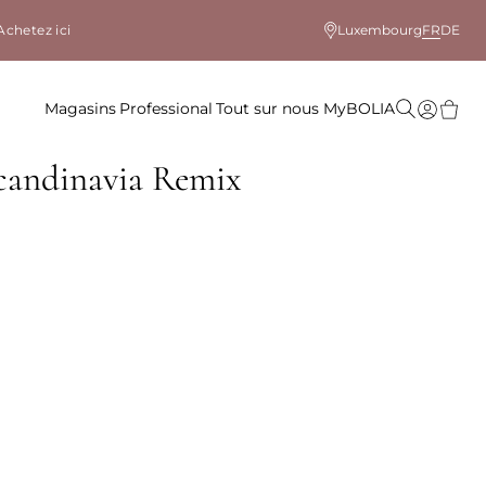
Achetez ici
Luxembourg
FR
DE
Magasins
Professional
Tout sur nous
MyBOLIA
candinavia Remix
le coloris