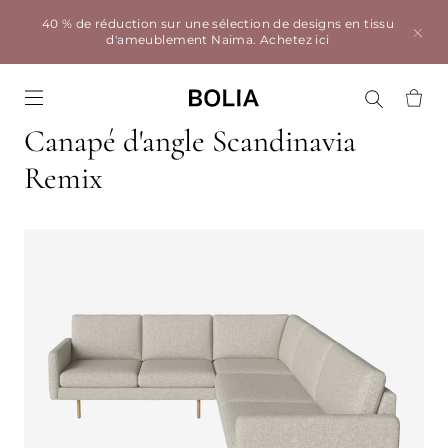
40 % de réduction sur une sélection de designs en tissu
d'ameublement Naima.
Achetez ici
Go to frontpage
Canapé d'angle Scandinavia
Remix