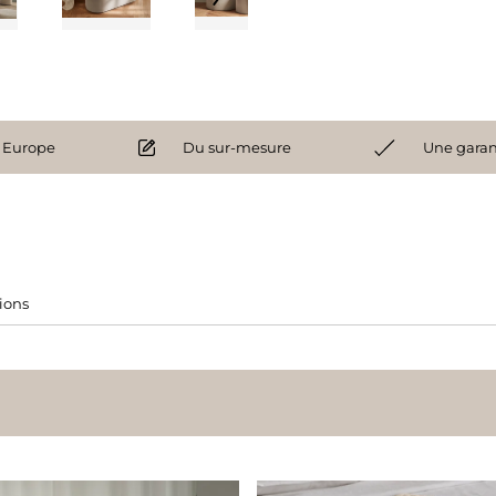
 Europe
Du sur-mesure
Une garan
tions