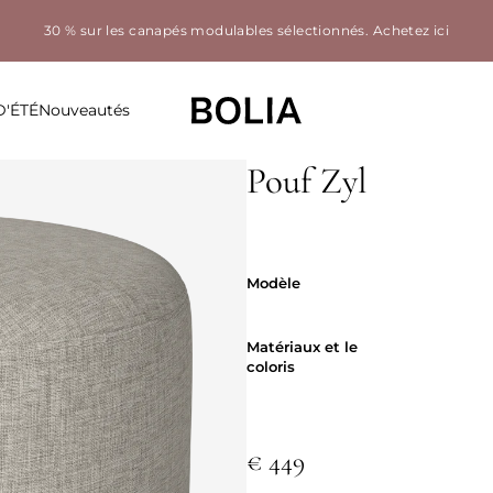
30 % sur les canapés modulables sélectionnés.
Achetez ici
D'ÉTÉ
Nouveautés
Pouf Zyl
Modèle
Modèle
Matériaux et 
Matériaux et le
coloris
€ 449