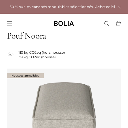
30 % sur les canapés modulables sélectionnés.
Achetez ici
Go to frontpage
Pouf Noora
110 kg CO2eq (hors housse)
39 kg CO2eq (housse)
Housses amovibles