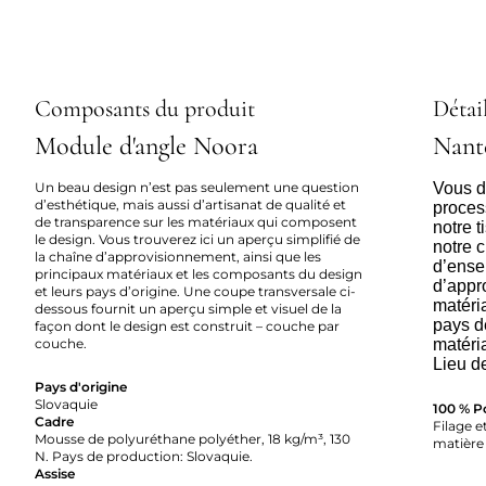
Composants du produit
Détail
Module d'angle Noora
Nant
Un beau design n’est pas seulement une question
Vous dé
d’esthétique, mais aussi d’artisanat de qualité et
proces
de transparence sur les matériaux qui composent
notre 
le design. Vous trouverez ici un aperçu simplifié de
notre c
la chaîne d’approvisionnement, ainsi que les
d’ense
principaux matériaux et les composants du design
d’appr
et leurs pays d’origine. Une coupe transversale ci-
matéria
dessous fournit un aperçu simple et visuel de la
pays d
façon dont le design est construit – couche par
couche.
matéri
Lieu d
Pays d'origine
Slovaquie
100 % P
Cadre
Filage et
Mousse de polyuréthane polyéther, 18 kg/m³, 130
matière 
N. Pays de production: Slovaquie.
Assise