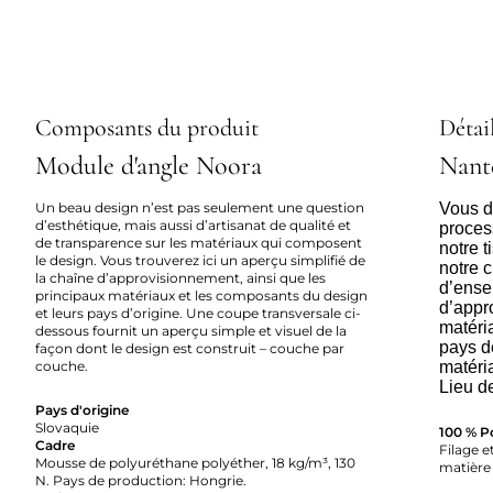
Composants du produit
Détail
Module d'angle Noora
Nant
Un beau design n’est pas seulement une question
Vous dé
d’esthétique, mais aussi d’artisanat de qualité et
proces
de transparence sur les matériaux qui composent
notre 
le design. Vous trouverez ici un aperçu simplifié de
notre c
la chaîne d’approvisionnement, ainsi que les
d’ense
principaux matériaux et les composants du design
d’appr
et leurs pays d’origine. Une coupe transversale ci-
matéria
dessous fournit un aperçu simple et visuel de la
pays d
façon dont le design est construit – couche par
couche.
matéri
Lieu d
Pays d'origine
Slovaquie
100 % P
Cadre
Filage et
Mousse de polyuréthane polyéther, 18 kg/m³, 130
matière 
N. Pays de production: Hongrie.