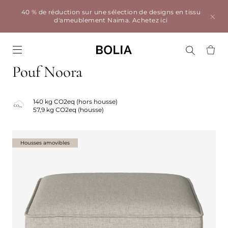
40 % de réduction sur une sélection de designs en tissu
d'ameublement Naima.
Achetez ici
Go to frontpage
Pouf Noora
140 kg CO2eq (hors housse)
57,9 kg CO2eq (housse)
Housses amovibles