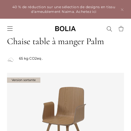
40 % de réduction sur une sélection de designs en tissu
d'ameublement Naima.
Achetez ici
Go to frontpage
Chaise table à manger Palm
65 kg CO2eq .
Version sortante