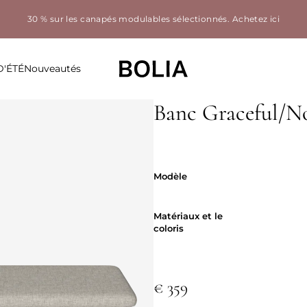
30 % sur les canapés modulables sélectionnés.
Achetez ici
D'ÉTÉ
Nouveautés
Banc Graceful/N
Modèle
Modèle
Matériaux et 
Matériaux et le
coloris
€ 359