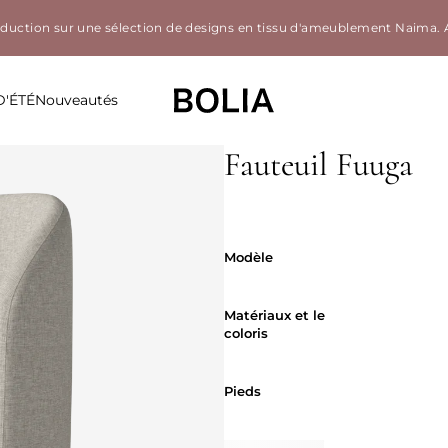
éduction sur une sélection de designs en tissu d'ameublement Naima.
D'ÉTÉ
Nouveautés
Fauteuil Fuuga
Modèle
Modèle
Matériaux et 
Matériaux et le
coloris
Pieds
Pieds