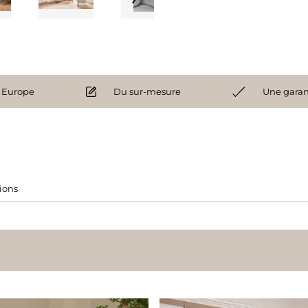
 Europe
Du sur-mesure
Une garan
tions