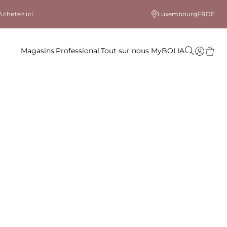
Achetez ici
Luxembourg
FR
DE
Magasins
Professional
Tout sur nous
MyBOLIA
le coloris