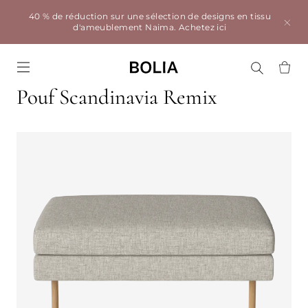
40 % de réduction sur une sélection de designs en tissu
d'ameublement Naima.
Achetez ici
Go to frontpage
Pouf Scandinavia Remix