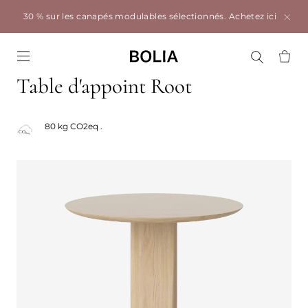
30 % sur les canapés modulables sélectionnés.
Achetez ici
Go to frontpage
Table d'appoint Root
80 kg CO2eq .