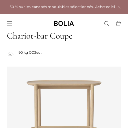
30 % sur les canapés modulables sélectionnés.
Achetez ici
Go to frontpage
Chariot-bar Coupe
90 kg CO2eq .