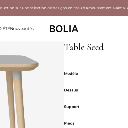
éduction sur une sélection de designs en tissu d'ameublement Naima.
D'ÉTÉ
Nouveautés
Table Seed
Modèle
Modèle
Dessus
Dessus
Support
Support
Pieds
Pieds