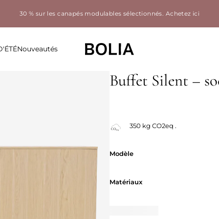
30 % sur les canapés modulables sélectionnés.
Achetez ici
D'ÉTÉ
Nouveautés
Buffet Silent – so
350 kg CO2eq .
Modèle
Modèle
Matériaux
Matériaux