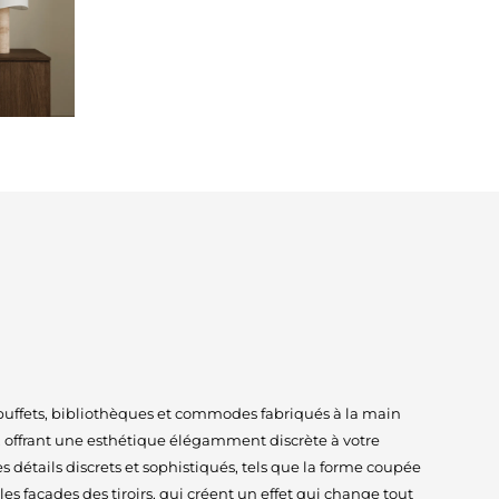
ffets, bibliothèques et commodes fabriqués à la main
r, offrant une esthétique élégamment discrète à votre
 détails discrets et sophistiqués, tels que la forme coupée
les façades des tiroirs, qui créent un effet qui change tout