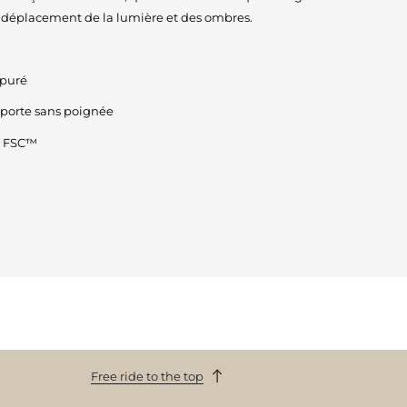
e déplacement de la lumière et des ombres.
épuré
 porte sans poignée
ié FSC™
Free ride to the top