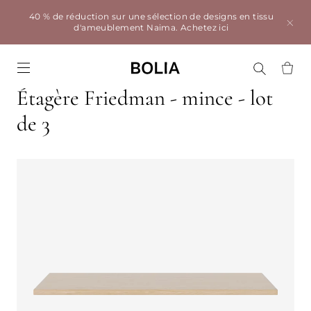
40 % de réduction sur une sélection de designs en tissu
d'ameublement Naima.
Achetez ici
Go to frontpage
Étagère Friedman - mince - lot
de 3