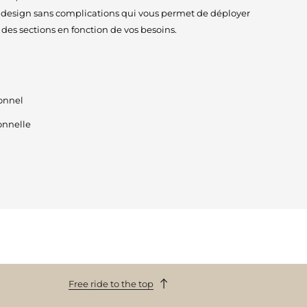
n design sans complications qui vous permet de déployer
des sections en fonction de vos besoins.
ionnel
onnelle
Free ride to the top