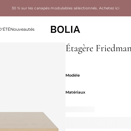
30 % sur les canapés modulables sélectionnés.
Achetez ici
D'ÉTÉ
Nouveautés
Étagère Friedman 
Modèle
Modèle
Matériaux
Matériaux