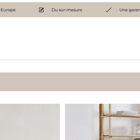
 Europe
Du sur-mesure
Une garan