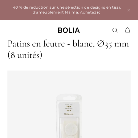
40 % de réduction sur une sélection de designs en tissu
d'ameublement Naima.
Achetez ici
Go to frontpage
Patins en feutre - blanc, Ø35 mm
(8 unités)