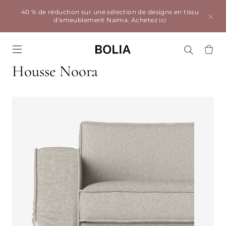
40 % de réduction sur une sélection de designs en tissu
d'ameublement Naima.
Achetez ici
Go to frontpage
Housse Noora