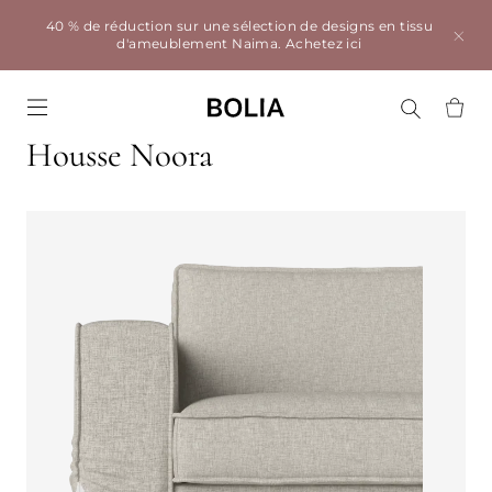
40 % de réduction sur une sélection de designs en tissu
d'ameublement Naima.
Achetez ici
Go to frontpage
Housse Noora