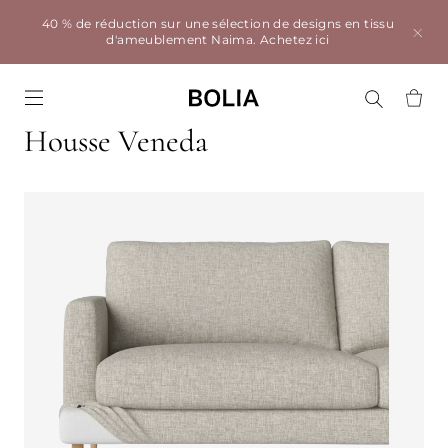
40 % de réduction sur une sélection de designs en tissu
d'ameublement Naima.
Achetez ici
Go to frontpage
Housse Veneda