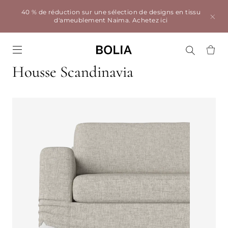
40 % de réduction sur une sélection de designs en tissu
d'ameublement Naima.
Achetez ici
Go to frontpage
Housse Scandinavia