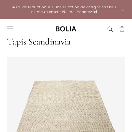
40 % de réduction sur une sélection de designs en tissu
d'ameublement Naima.
Achetez ici
Go to frontpage
Tapis Scandinavia