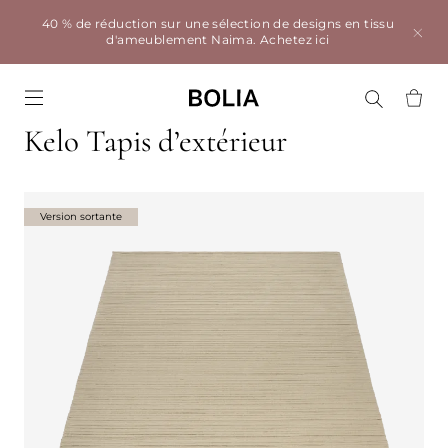
40 % de réduction sur une sélection de designs en tissu
d'ameublement Naima.
Achetez ici
Go to frontpage
Kelo Tapis d’extérieur
Version sortante