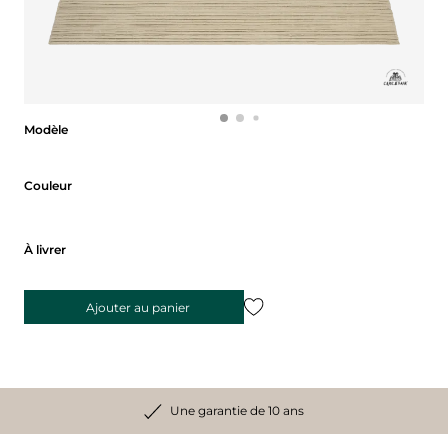
Modèle
Modèle
Couleur
Couleur
À livrer
Ajouter au panier
Une garantie de 10 ans