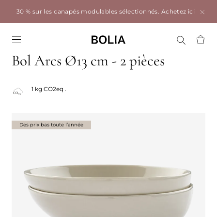
30 % sur les canapés modulables sélectionnés.
Achetez ici
Go to frontpage
Bol Arcs Ø13 cm - 2 pièces
1 kg CO2eq .
Des prix bas toute l’année