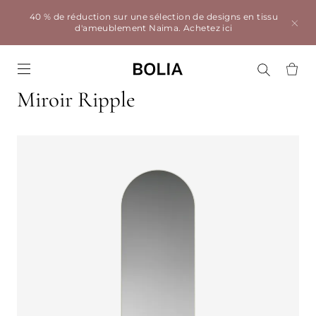
40 % de réduction sur une sélection de designs en tissu
d'ameublement Naima.
Achetez ici
Go to frontpage
Miroir Ripple