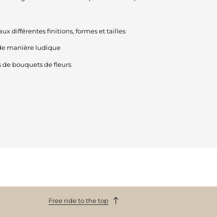
ux différentes finitions, formes et tailles
de manière ludique
s de bouquets de fleurs
Free ride to the top