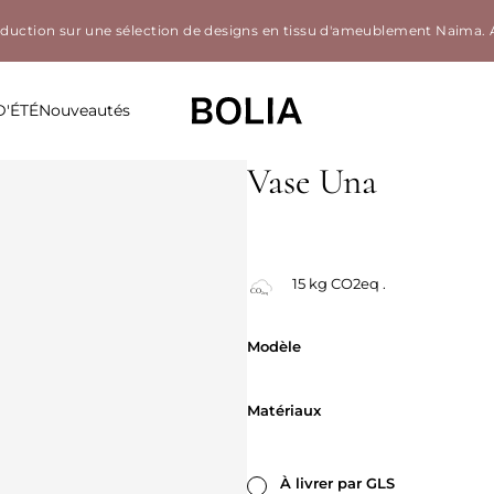
éduction sur une sélection de designs en tissu d'ameublement Naima.
D'ÉTÉ
Nouveautés
Vase Una
15 kg CO2eq .
Modèle
Modèle
Matériaux
Matériaux
À livrer par GLS