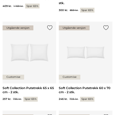
stk.
409 kr.
1 169 kr.
Spar 65%
300 kr.
859 kr.
Spar 65%
Utgående versjon
Utgående versjon
Legg til {0} i listen
Legg ti
Customise
Customise
Soft Collection Putetrekk 65 x 65
Soft Collection Putetrekk 60 x 70
cm - 2 stk.
cm - 2 stk.
257 kr.
735 kr.
Spar 65%
246 kr.
705 kr.
Spar 65%