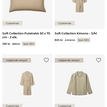
Customise
Customise
Soft Collection Putetrekk 50 x 70
Soft Collection Kimono – S/M
cm - 2 stk.
820 kr.
2 345 kr.
Spar 65%
290 kr.
829 kr.
Spar 65%
Utgående versjon
Utgående versjon
Legg til {0} i listen
Legg ti
Customise
Customise