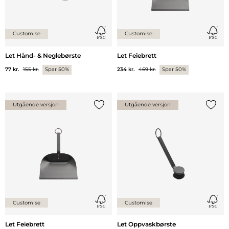
Customise
Customise
Let Hånd- & Neglebørste
Let Feiebrett
77 kr.
155 kr.
Spar 50%
234 kr.
469 kr.
Spar 50%
Utgående versjon
Utgående versjon
Legg til {0} i listen
Legg ti
Customise
Customise
Let Feiebrett
Let Oppvaskbørste