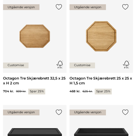
Utgående versjon
Utgående versjon
Legg til {0} i listen
Legg ti
Customise
Customise
Octagon Tre Skjærebrett 32,5 x 25
Octagon Tre Skjærebrett 25 x 25 x
x H 2 cm
H 1,5 cm
704 kr.
939 kr.
Spar 25%
468 kr.
625 kr.
Spar 25%
Utgående versjon
Utgående versjon
Legg til {0} i listen
Legg ti