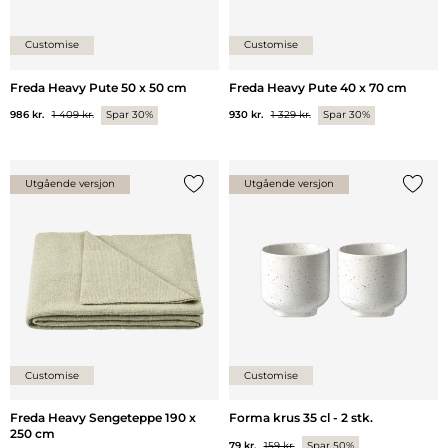
Customise
Customise
Freda Heavy Pute 50 x 50 cm
Freda Heavy Pute 40 x 70 cm
986 kr.
1 409 kr.
Spar 30%
930 kr.
1 329 kr.
Spar 30%
Utgående versjon
Utgående versjon
Legg til {0} i listen
Legg ti
Customise
Customise
Freda Heavy Sengeteppe 190 x
Forma krus 35 cl - 2 stk.
250 cm
79 kr.
159 kr.
Spar 50%