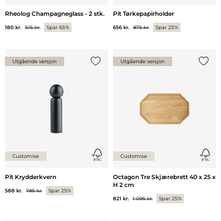
Rheolog Champagneglass - 2 stk.
Pit Tørkepapirholder
180 kr.
515 kr.
Spar 65%
656 kr.
875 kr.
Spar 25%
Utgående versjon
Utgående versjon
Legg til {0} i listen
Legg ti
Customise
Customise
Pit Krydderkvern
Octagon Tre Skjærebrett 40 x 25 x
H 2 cm
588 kr.
785 kr.
Spar 25%
821 kr.
1 095 kr.
Spar 25%