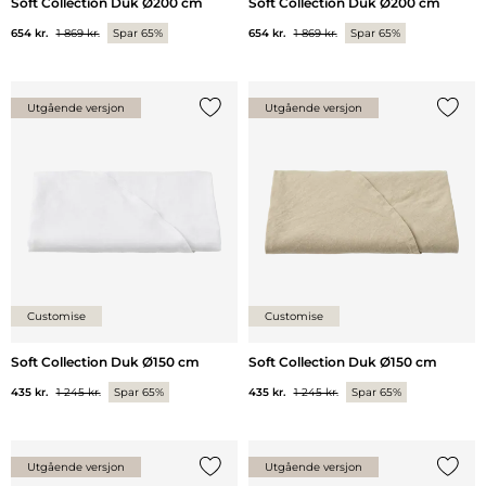
Soft Collection Duk Ø200 cm
Soft Collection Duk Ø200 cm
654 kr.
1 869 kr.
Spar 65%
654 kr.
1 869 kr.
Spar 65%
Utgående versjon
Utgående versjon
Legg til {0} i listen
Legg ti
Customise
Customise
Soft Collection Duk Ø150 cm
Soft Collection Duk Ø150 cm
435 kr.
1 245 kr.
Spar 65%
435 kr.
1 245 kr.
Spar 65%
Utgående versjon
Utgående versjon