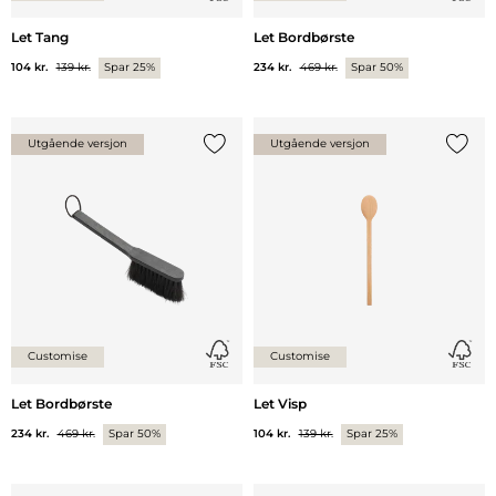
Let Tang
Let Bordbørste
104 kr.
139 kr.
Spar 25%
234 kr.
469 kr.
Spar 50%
Utgående versjon
Utgående versjon
Legg til {0} i listen
Legg ti
Customise
Customise
Let Bordbørste
Let Visp
234 kr.
469 kr.
Spar 50%
104 kr.
139 kr.
Spar 25%