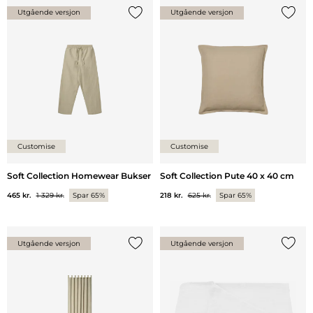
Utgående versjon
Utgående versjon
Legg til {0} i listen
Legg ti
Customise
Customise
Soft Collection Homewear Bukser
Soft Collection Pute 40 x 40 cm
465 kr.
1 329 kr.
Spar 65%
218 kr.
625 kr.
Spar 65%
Utgående versjon
Utgående versjon
Legg til {0} i listen
Legg ti