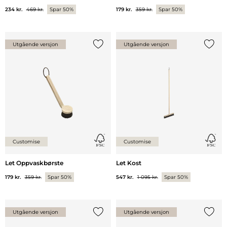
234 kr.
469 kr.
Spar 50%
179 kr.
359 kr.
Spar 50%
Utgående versjon
Utgående versjon
Legg til {0} i listen
Legg ti
Customise
Customise
Let Oppvaskbørste
Let Kost
179 kr.
359 kr.
Spar 50%
547 kr.
1 095 kr.
Spar 50%
Utgående versjon
Utgående versjon
Legg til {0} i listen
Legg ti