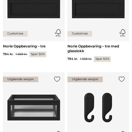
Customise
Customise
Norie Oppbevaring – tre
Norie Oppbevaring – tre med
glasslokk
784 kr.
1 569 kr.
Spar 50%
784 kr.
1 569 kr.
Spar 50%
Utgående versjon
Utgående versjon
Legg til {0} i listen
Legg ti