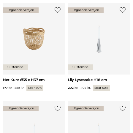
Utgående versjon
Utgående versjon
Legg til {0} i listen
Legg ti
Customise
Customise
Net Kurv Ø35 x H37 cm
Lily Lysestake H18 cm
177 kr.
889 kr.
Spar 80%
202 kr.
405 kr.
Spar 50%
Utgående versjon
Utgående versjon
Legg til {0} i listen
Legg ti