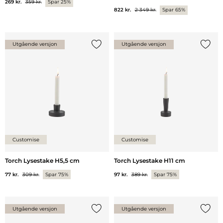
269 kr.
359 kr.
Spar 25%
822 kr.
2 349 kr.
Spar 65%
Utgående versjon
Utgående versjon
Legg til {0} i listen
Legg ti
Customise
Customise
Torch Lysestake H5,5 cm
Torch Lysestake H11 cm
77 kr.
309 kr.
Spar 75%
97 kr.
389 kr.
Spar 75%
Utgående versjon
Utgående versjon
Legg til {0} i listen
Legg ti