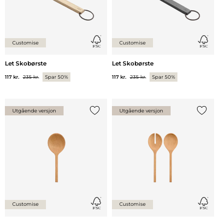
Customise
Customise
Let Skobørste
Let Skobørste
117 kr.
235 kr.
Spar 50%
117 kr.
235 kr.
Spar 50%
Utgående versjon
Utgående versjon
Legg til {0} i listen
Legg ti
Customise
Customise