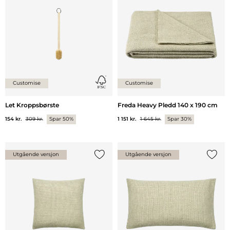
Customise
Customise
Let Kroppsbørste
Freda Heavy Pledd 140 x 190 cm
154 kr.
309 kr.
Spar 50%
1 151 kr.
1 645 kr.
Spar 30%
Utgående versjon
Utgående versjon
Legg til {0} i listen
Legg ti