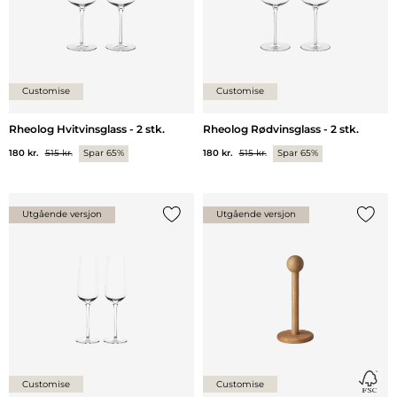
Customise
Customise
Rheolog Hvitvinsglass - 2 stk.
Rheolog Rødvinsglass - 2 stk.
180 kr.
515 kr.
Spar 65%
180 kr.
515 kr.
Spar 65%
Utgående versjon
Utgående versjon
Legg til {0} i listen
Legg ti
Customise
Customise