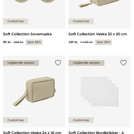
Customise
Customise
Soft Collection Sovemaske
Soft Collection Veske 32 x 20 cm
90 kr.
259 kr.
Spar 65%
491 kr.
1 405 kr.
Spar 65%
Utgående versjon
Utgående versjon
Legg til {0} i listen
Legg ti
Customise
Customise
Soft Collection Veske 24 x 16 cm
Soft Collection Bordbrikker - 4