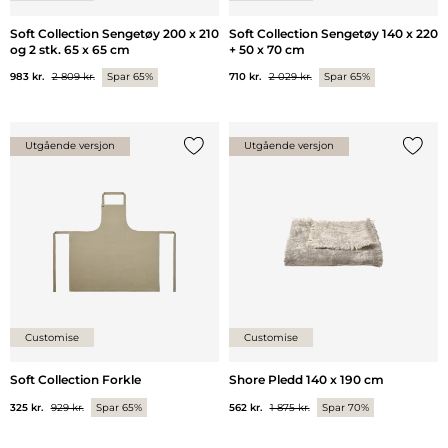
Soft Collection Sengetøy 200 x 210
Soft Collection Sengetøy 140 x 220
og 2 stk. 65 x 65 cm
+ 50 x 70 cm
983 kr.
2 809 kr.
Spar 65%
710 kr.
2 029 kr.
Spar 65%
Utgående versjon
Utgående versjon
Legg til {0} i listen
Legg ti
Customise
Customise
Soft Collection Forkle
Shore Pledd 140 x 190 cm
325 kr.
929 kr.
Spar 65%
562 kr.
1 875 kr.
Spar 70%