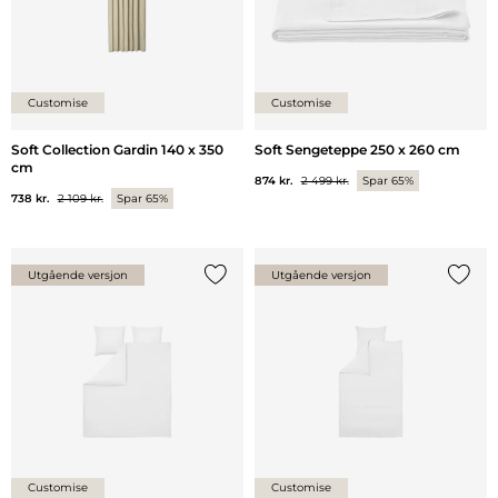
Customise
Customise
Soft Collection Gardin 140 x 350
Soft Sengeteppe 250 x 260 cm
cm
874 kr.
2 499 kr.
Spar 65%
738 kr.
2 109 kr.
Spar 65%
Utgående versjon
Utgående versjon
Legg til {0} i listen
Legg ti
Customise
Customise