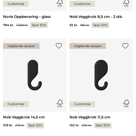
Customise
Customise
Norie Oppbevaring – glass
Nob Veggkrok 8,5 cm - 2 stk.
784 kr.
1 569 kr.
Spar 50%
92 kr.
185 kr.
Spar 50%
Utgående versjon
Utgående versjon
Legg til {0} i listen
Legg ti
Customise
Customise
Nob Veggkrok 14,5 cm
Nob Veggkrok 11,5 cm
109 kr.
219 kr.
Spar 50%
102 kr.
205 kr.
Spar 50%