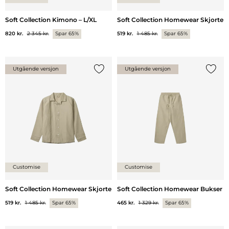
Soft Collection Kimono – L/XL
Soft Collection Homewear Skjorte
820 kr.
2 345 kr.
Spar 65%
519 kr.
1 485 kr.
Spar 65%
Utgående versjon
Utgående versjon
Legg til {0} i listen
Legg ti
Customise
Customise
Soft Collection Homewear Skjorte
Soft Collection Homewear Bukser
519 kr.
1 485 kr.
Spar 65%
465 kr.
1 329 kr.
Spar 65%