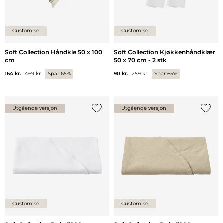
Customise
Customise
Soft Collection Håndkle 50 x 100
Soft Collection Kjøkkenhåndklær
cm
50 x 70 cm - 2 stk
164 kr.
469 kr.
Spar 65%
90 kr.
259 kr.
Spar 65%
Utgående versjon
Utgående versjon
Legg til {0} i listen
Legg ti
Customise
Customise