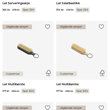
Let Serveringsskje
Let Salatbestikk
164 kr.
219 kr.
Spar 25%
314 kr.
419 kr.
Spar 25%
Utgående versjon
Utgående versjon
Legg til {0} i listen
Legg ti
Customise
Customise
Let Multibørste
Let Multibørste
117 kr.
235 kr.
Spar 50%
117 kr.
235 kr.
Spar 50%
Utgående versjon
Utgående versjon