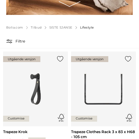
Bolia.com
Tilbud
SISTE SJANSE
Lifestyle
Filtre
Utgående versjon
Utgående versjon
Legg til {0} i listen
Legg ti
Customise
Customise
Trapeze Krok
Trapeze Clothes Rack 3 x 83 x H68
- 105 cm