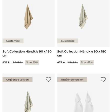
Customise
Customise
Soft Collection Håndkle 90 x 180
Soft Collection Håndkle 90 x 180
cm
cm
437 kr.
1 249 kr.
Spar 65%
437 kr.
1 249 kr.
Spar 65%
Utgående versjon
Utgående versjon
Legg til {0} i listen
Legg ti