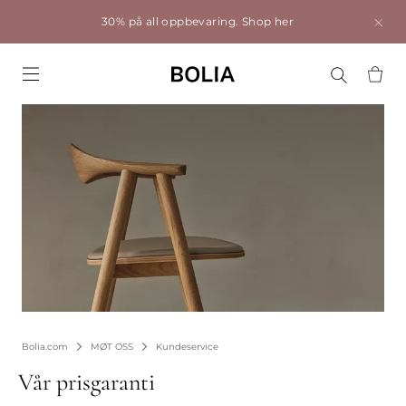
30% på all oppbevaring.
Shop her
Go to frontpage
Bolia.com
MØT OSS
Kundeservice
Vår prisgaranti