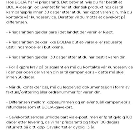
Hos BOLIA har vi prisgaranti. Det betyr at hvis du har bestilt et
BOLIA-design, og uventet finner et identisk produkt hos oss til
kampanjepris innen 30 dager etter at du har kjøpt varen din, må du
kontakte vår kundeservice. Deretter vil du motta et gavekort på
differansen.
- Prisgarantien gjelder bare i det landet der varen er kjøpt.
- Prisgarantien dekker ikke BOLIAs outlet-varer eller reduserte
utstillingsmodeller i butikkene.
- Prisgarantien gjelder i 30 dager etter at du har bestilt varen din.
- For å gjøre krav på prisgarantien må du kontakte vår kundeservice
i den perioden der varen din er til kampanjepris – dette må skje
innen 30 dager.
- Når du kontakter oss, må du legge ved dokumentasjon i form av
faktura/kvittering eller ordrenummer for varen din.
- Differansen mellom kjøpesummen og en eventuell kampanjepris
refunderes som et BOLIA-gavekort.
- Gavekortet sendes umiddelbart via e-post, men er først gyldig 100
dager etter levering, da vi har prisgaranti og tilbyr 100 dagers
returrett på ditt kjøp. Gavekortet er gyldig i 3 år.