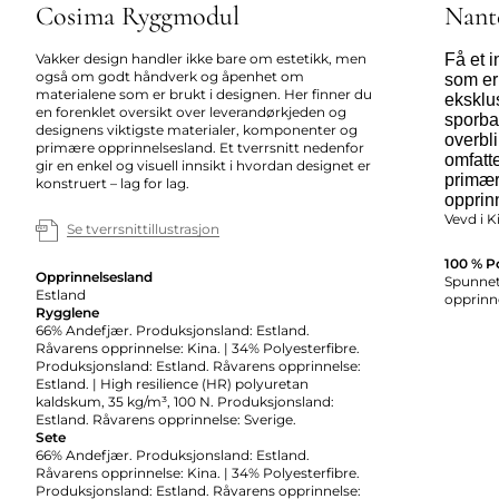
Cosima Ryggmodul
Nant
Vakker design handler ikke bare om estetikk, men
Få et 
også om godt håndverk og åpenhet om
som er
materialene som er brukt i designen. Her finner du
eksklus
en forenklet oversikt over leverandørkjeden og
sporbar
designens viktigste materialer, komponenter og
overbl
primære opprinnelsesland. Et tverrsnitt nedenfor
omfatte
gir en enkel og visuell innsikt i hvordan designet er
primær
konstruert – lag for lag.
opprin
Vevd i K
Se tverrsnittillustrasjon
100 % P
Opprinnelsesland
Spunnet 
Estland
opprinne
Rygglene
66% Andefjær. Produksjonsland: Estland.
Råvarens opprinnelse: Kina. | 34% Polyesterfibre.
Produksjonsland: Estland. Råvarens opprinnelse:
Estland. | High resilience (HR) polyuretan
kaldskum, 35 kg/m³, 100 N. Produksjonsland:
Estland. Råvarens opprinnelse: Sverige.
Sete
66% Andefjær. Produksjonsland: Estland.
Råvarens opprinnelse: Kina. | 34% Polyesterfibre.
Produksjonsland: Estland. Råvarens opprinnelse: