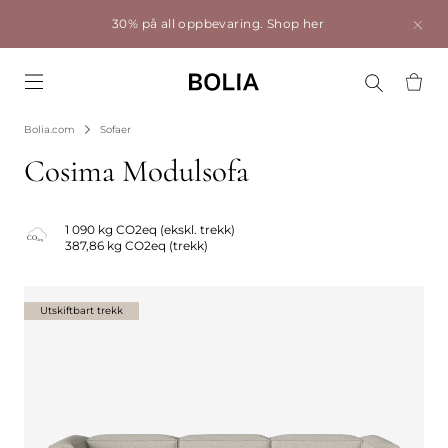
30% på all oppbevaring.
Shop her
Go to frontpage
Bolia.com
Sofaer
Cosima Modulsofa
1 090 kg CO2eq (ekskl. trekk)
387,86 kg CO2eq (trekk)
Utskiftbart trekk