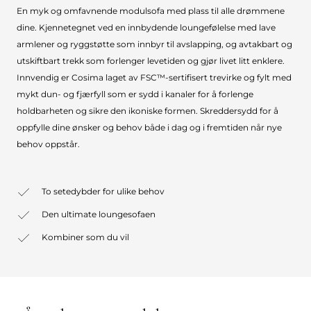
En myk og omfavnende modulsofa med plass til alle drømmene
dine. Kjennetegnet ved en innbydende loungefølelse med lave
armlener og ryggstøtte som innbyr til avslapping, og avtakbart og
utskiftbart trekk som forlenger levetiden og gjør livet litt enklere.
Innvendig er Cosima laget av FSC™-sertifisert trevirke og fylt med
mykt dun- og fjærfyll som er sydd i kanaler for å forlenge
holdbarheten og sikre den ikoniske formen. Skreddersydd for å
oppfylle dine ønsker og behov både i dag og i fremtiden når nye
behov oppstår.
To setedybder for ulike behov
Den ultimate loungesofaen
Kombiner som du vil