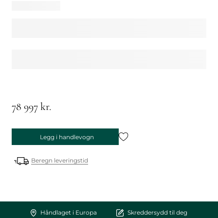
78 997 kr.
Legg i handlevogn
Beregn leveringstid
Håndlaget i Europa
Skreddersydd til deg