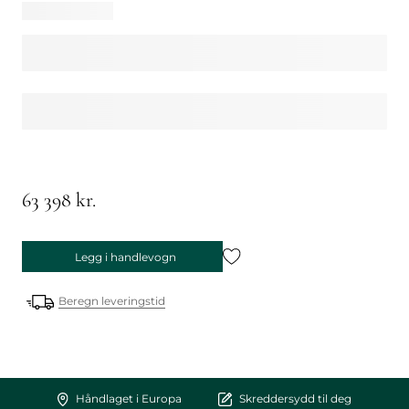
63 398 kr.
Legg i handlevogn
Beregn leveringstid
Håndlaget i Europa
Skreddersydd til deg