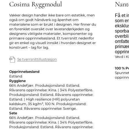
Cosima Ryggmodul
Nant
Vakker design handler ikke bare om estetikk, men
Få et 
også om godt håndverk og åpenhet om
som er
materialene som er brukt i designen. Her finner du
eksklus
en forenklet oversikt over leverandørkjeden og
sporbar
designens viktigste materialer, komponenter og
overbl
primære opprinnelsesland. Et tverrsnitt nedenfor
omfatte
gir en enkel og visuell innsikt i hvordan designet er
primær
konstruert – lag for lag.
opprin
Vevd i K
Se tverrsnittillustrasjon
100 % P
Opprinnelsesland
Spunnet 
Estland
opprinne
Rygglene
66% Andefjær. Produksjonsland: Estland.
Råvarens opprinnelse: Kina. | 34% Polyesterfibre.
Produksjonsland: Estland. Råvarens opprinnelse:
Estland. | High resilience (HR) polyuretan
kaldskum, 35 kg/m³, 100 N. Produksjonsland:
Estland. Råvarens opprinnelse: Sverige.
Sete
66% Andefjær. Produksjonsland: Estland.
Råvarens opprinnelse: Kina. | 34% Polyesterfibre.
Produksjonsland: Estland. Råvarens opprinnelse: