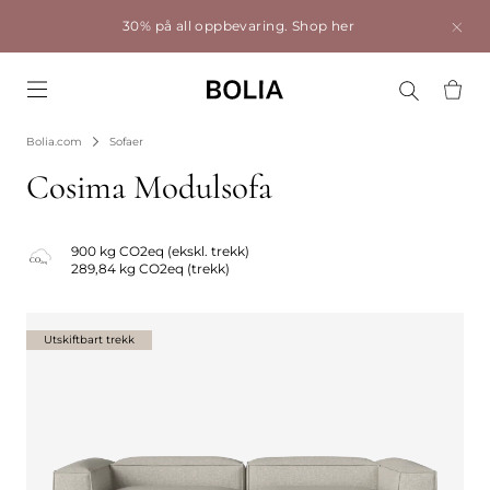
30% på all oppbevaring.
Shop her
Go to frontpage
Bolia.com
Sofaer
Cosima Modulsofa
900 kg CO2eq (ekskl. trekk)
289,84 kg CO2eq (trekk)
Utskiftbart trekk