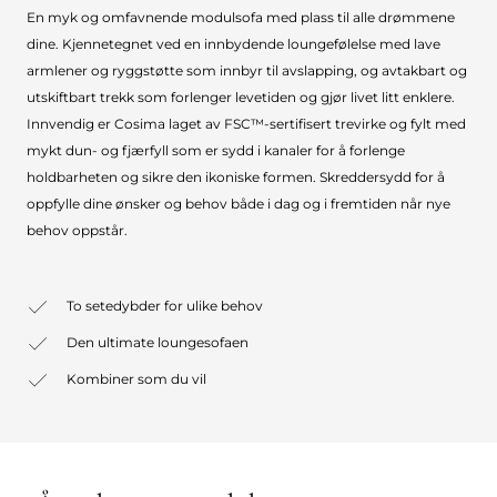
En myk og omfavnende modulsofa med plass til alle drømmene
dine. Kjennetegnet ved en innbydende loungefølelse med lave
armlener og ryggstøtte som innbyr til avslapping, og avtakbart og
utskiftbart trekk som forlenger levetiden og gjør livet litt enklere.
Innvendig er Cosima laget av FSC™-sertifisert trevirke og fylt med
mykt dun- og fjærfyll som er sydd i kanaler for å forlenge
holdbarheten og sikre den ikoniske formen. Skreddersydd for å
oppfylle dine ønsker og behov både i dag og i fremtiden når nye
behov oppstår.
To setedybder for ulike behov
Den ultimate loungesofaen
Kombiner som du vil