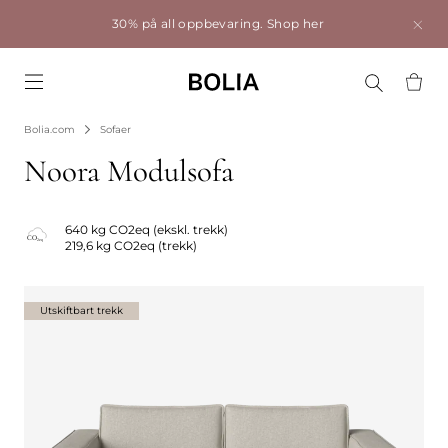
30% på all oppbevaring.
Shop her
Go to frontpage
Bolia.com
Sofaer
Noora Modulsofa
640 kg CO2eq (ekskl. trekk)
219,6 kg CO2eq (trekk)
Utskiftbart trekk