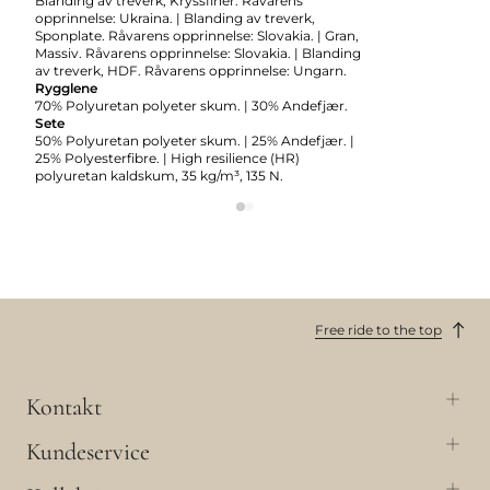
Blanding av treverk, Kryssfiner. Råvarens
opprinnelse: Ukraina. | Blanding av treverk,
Sponplate. Råvarens opprinnelse: Slovakia. | Gran,
Massiv. Råvarens opprinnelse: Slovakia. | Blanding
av treverk, HDF. Råvarens opprinnelse: Ungarn.
Rygglene
70% Polyuretan polyeter skum. | 30% Andefjær.
Sete
50% Polyuretan polyeter skum. | 25% Andefjær. |
25% Polyesterfibre. | High resilience (HR)
polyuretan kaldskum, 35 kg/m³, 135 N.
Free ride to the top
Kontakt
Kundeservice