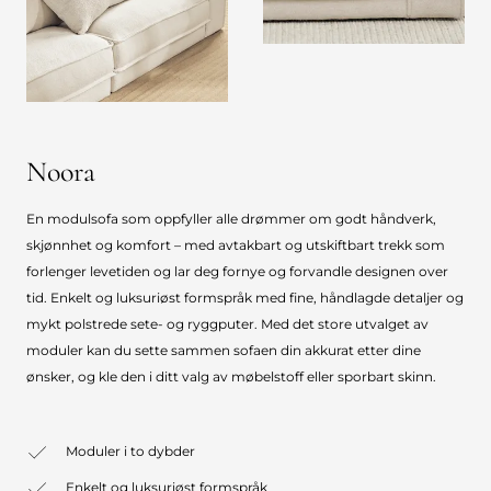
Noora
En modulsofa som oppfyller alle drømmer om godt håndverk,
skjønnhet og komfort – med avtakbart og utskiftbart trekk som
forlenger levetiden og lar deg fornye og forvandle designen over
tid. Enkelt og luksuriøst formspråk med fine, håndlagde detaljer og
mykt polstrede sete- og ryggputer. Med det store utvalget av
moduler kan du sette sammen sofaen din akkurat etter dine
ønsker, og kle den i ditt valg av møbelstoff eller sporbart skinn.
Moduler i to dybder
Enkelt og luksuriøst formspråk