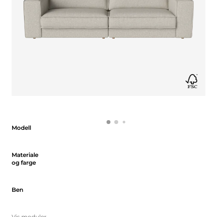
Modell
Modell
Materiale og farge
Materiale
og farge
Ben
Ben
Vis moduler