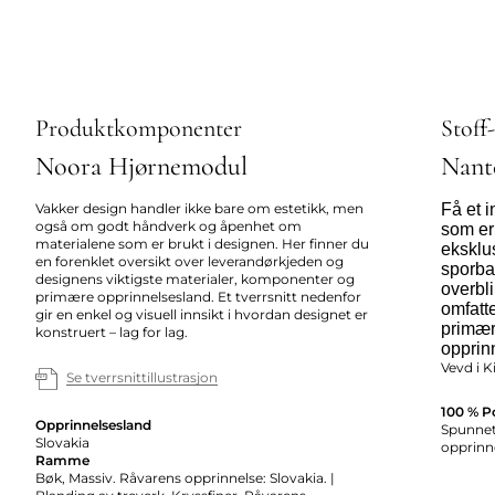
Produktkomponenter
Stoff
Noora Hjørnemodul
Nant
Vakker design handler ikke bare om estetikk, men
Få et 
også om godt håndverk og åpenhet om
som er
materialene som er brukt i designen. Her finner du
eksklus
en forenklet oversikt over leverandørkjeden og
sporbar
designens viktigste materialer, komponenter og
overbl
primære opprinnelsesland. Et tverrsnitt nedenfor
omfatte
gir en enkel og visuell innsikt i hvordan designet er
primær
konstruert – lag for lag.
opprin
Vevd i K
Se tverrsnittillustrasjon
100 % P
Opprinnelsesland
Spunnet 
Slovakia
opprinne
Ramme
Bøk, Massiv. Råvarens opprinnelse: Slovakia. |