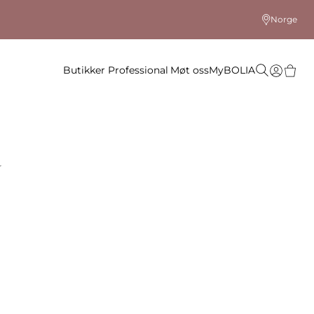
Norge
Butikker
Professional
Møt oss
MyBOLIA
a
 farge