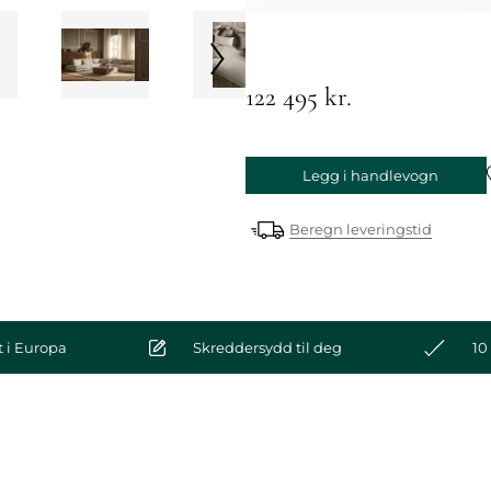
122 495 kr.
Legg i handlevogn
Beregn leveringstid
 i Europa
Skreddersydd til deg
10