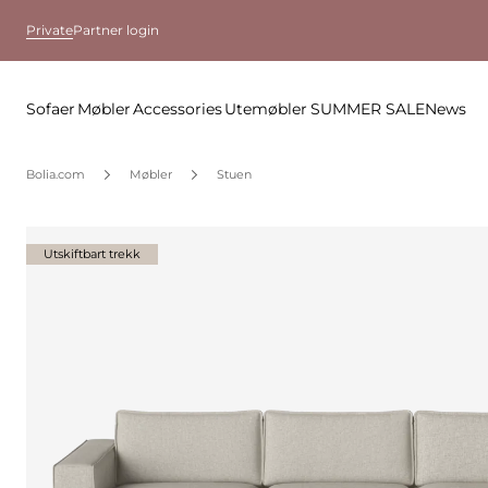
Private
Partner login
Sofaer
Møbler
Accessories
Utemøbler
SUMMER SALE
News
Bolia.com
Møbler
Stuen
Utskiftbart trekk