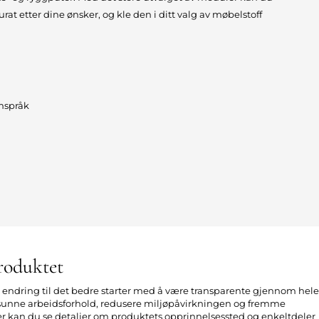
t etter dine ønsker, og kle den i ditt valg av møbelstoff
rmspråk
roduktet
n endring til det bedre starter med å være transparente gjennom hele
 sunne arbeidsforhold, redusere miljøpåvirkningen og fremme
er kan du se detaljer om produktets opprinnelsessted og enkeltdeler