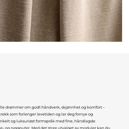
alle drømmer om godt håndverk, skjønnhet og komfort –
trekk som forlenger levetiden og lar deg fornye og
Enkelt og luksuriøst formspråk med fine, håndlagde
te- og ryggputer. Med det store utvalget av moduler kan du