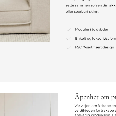
sette sammen sofaen din akkura
eller sporbart skinn.
Moduler i to dybder
Enkelt og luksuriøst fo
FSC™-sertifisert design
Åpenhet om p
Vår visjon om å skape e
verdikjeden for å skape
ansvarlig produksjon. H