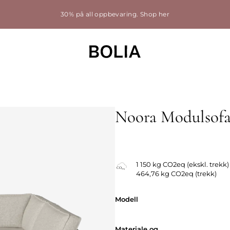
30% på all oppbevaring.
Shop her
Noora Modulsof
Utskiftbart trekk
1 150 kg CO2eq (ekskl. trekk)
464,76 kg CO2eq (trekk)
Modell
Modell
Materiale og
Materiale og