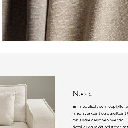
Noora
En modulsofa som oppfyller 
med avtakbart og utskiftbart 
forvandle designen over tid. 
detaljer og mykt polstrede se