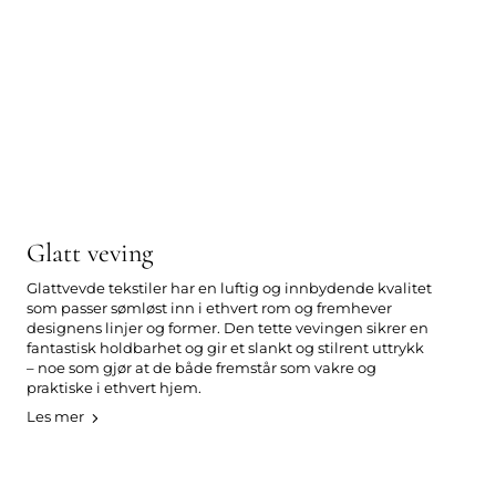
Glatt veving
Glattvevde tekstiler har en luftig og innbydende kvalitet
som passer sømløst inn i ethvert rom og fremhever
designens linjer og former. Den tette vevingen sikrer en
fantastisk holdbarhet og gir et slankt og stilrent uttrykk
– noe som gjør at de både fremstår som vakre og
praktiske i ethvert hjem.
Les mer