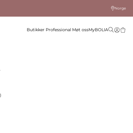
Norge
Butikker
Professional
Møt oss
MyBOLIA
a
)
 farge