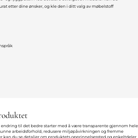
t etter dine ønsker, og kle den i ditt valg av møbelstoff
rmspråk
roduktet
n endring til det bedre starter med å være transparente gjennom hele
 sunne arbeidsforhold, redusere miljøpåvirkningen og fremme
er kan du se detaljer om produktets opprinnelsessted og enkeltdeler