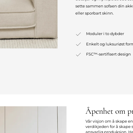
sette sammen sofaen din akkura
eller sporbart skinn.
Moduler i to dybder
Enkelt og luksuriøst fo
FSC™-sertifisert design
Åpenhet om p
Vår visjon om å skape e
verdikjeden for å skape
ansvarlig produksjon. H