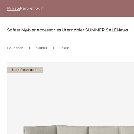
Private
Partner login
Sofaer
Møbler
Accessories
Utemøbler
SUMMER SALE
News
Bolia.com
Møbler
Stuen
Utskiftbart trekk