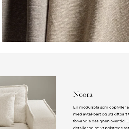
Noora
En modulsofa som oppfyller 
med avtakbart og utskiftbart 
forvandle designen over tid. 
detaljer og mykt polstrede se