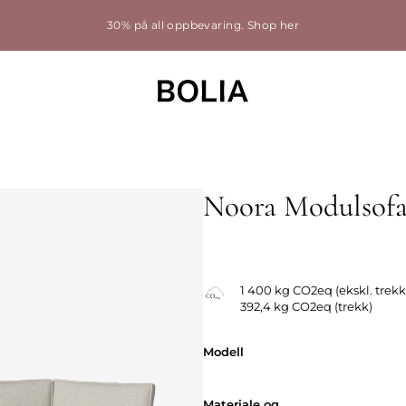
30% på all oppbevaring.
Shop her
Noora Modulsof
Utskiftbart trekk
1 400 kg CO2eq (ekskl. trekk
392,4 kg CO2eq (trekk)
Modell
Modell
Materiale og
Materiale og