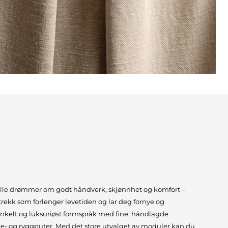
alle drømmer om godt håndverk, skjønnhet og komfort –
trekk som forlenger levetiden og lar deg fornye og
Enkelt og luksuriøst formspråk med fine, håndlagde
te- og ryggputer. Med det store utvalget av moduler kan du