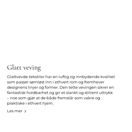
Glatt veving
Glattvevde tekstiler har en luftig og innbydende kvalitet
som passer sømløst inn i ethvert rom og fremhever
designens linjer og former. Den tette vevingen sikrer en
fantastisk holdbarhet og gir et slankt og stilrent uttrykk
– noe som gjør at de både fremstår som vakre og
praktiske i ethvert hjem.
Les mer