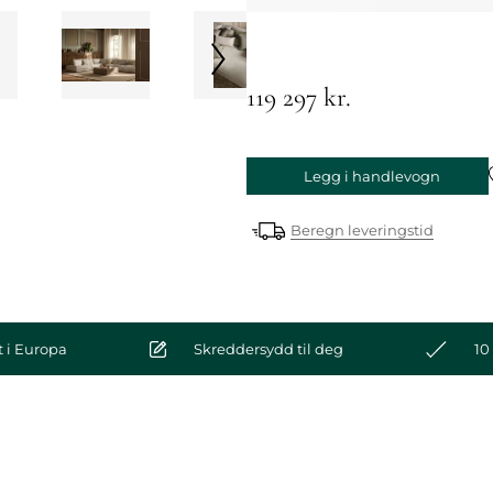
119 297 kr.
Legg i handlevogn
Beregn leveringstid
 i Europa
Skreddersydd til deg
10