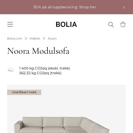
30% på all oppbevaring.
Shop her
Go to frontpage
Bolia.com
Møbler
Stuen
Noora Modulsofa
1 400 kg CO2eq (ekskl. trekk)
562,32 kg CO2eq (trekk)
Utskiftbart trekk