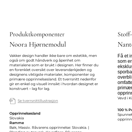
Produktkomponenter
Stoff
Noora Hjørnemodul
Nant
Vakker design handler ikke bare om estetikk, men
Få et 
også om godt håndverk og åpenhet om
som er
materialene som er brukt i designen. Her finner du
eksklus
en forenklet oversikt over leverandørkjeden og
sporbar
designens viktigste materialer, komponenter og
overbl
primære opprinnelsesland. Et tverrsnitt nedenfor
omfatte
gir en enkel og visuell innsikt i hvordan designet er
primær
konstruert – lag for lag.
opprin
Vevd i K
Se tverrsnittillustrasjon
100 % P
Opprinnelsesland
Spunnet 
Slovakia
opprinne
Ramme
Bøk, Massiv. Råvarens opprinnelse: Slovakia. |