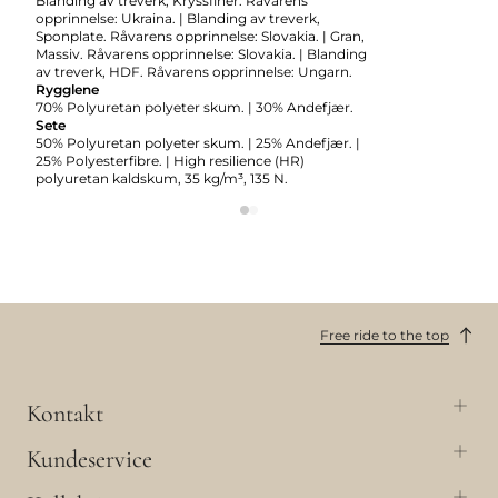
Blanding av treverk, Kryssfiner. Råvarens
opprinnelse: Ukraina. | Blanding av treverk,
Sponplate. Råvarens opprinnelse: Slovakia. | Gran,
Massiv. Råvarens opprinnelse: Slovakia. | Blanding
av treverk, HDF. Råvarens opprinnelse: Ungarn.
Rygglene
70% Polyuretan polyeter skum. | 30% Andefjær.
Sete
50% Polyuretan polyeter skum. | 25% Andefjær. |
25% Polyesterfibre. | High resilience (HR)
polyuretan kaldskum, 35 kg/m³, 135 N.
Free ride to the top
Kontakt
Kundeservice