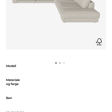
Modell
Modell
Materiale og farge
Materiale
og farge
Ben
Ben
Vis moduler