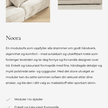
Noora
En modulsofa som oppfyller alle drømmer om godt håndverk,
skjønnhet og komfort – med avtakbart og utskiftbart trekk som
forlenger levetiden og lar deg fornye og forvandle designen over
tid. Enkelt og luksuriøst formspråk med fine, håndlagde detaljer og
mykt polstrede sete- og ryggputer. Med det store utvalget av
moduler kan du sette sammen sofaen din akkurat etter dine
ønsker, og kle den i ditt valg av møbelstoff eller sporbart skinn.
Moduler i to dybder
Enkelt og luksuriøst formspråk