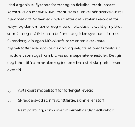
Med organiske, flytende former og en fleksibel modulbasert
konstruksjon innbyr Núvol modulsofa til enkel håndverkskunst i
hjemmet ditt. Sofaen er oppkalt etter det katalanske ordet for
«sky», og den omfavner deg med en eksklusiv, skyaktig mykhet
som får deg til å føle at du befinner deg i den syvende himmel.
Skreddersy din egen Núvol-sofa med enten avtakbare
møbelstoffer eller sporbart skinn, og velg fra et bredt utvalg av
moduler, som også kan brukes som separate lenestoler; Det gir
deg frihet til å ommøblere og justere dine estetiske preferanser
over tid.
Avtakbart møbelstoff for forlenget levetid
Skreddersydd i din favorittfarge, skinn eller stoff
Fast polstring, som sikrer minimalt daglig vedlikehold