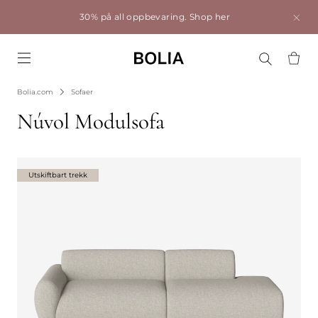
30% på all oppbevaring.
Shop her
Go to frontpage
Bolia.com
Sofaer
Núvol Modulsofa
Utskiftbart trekk