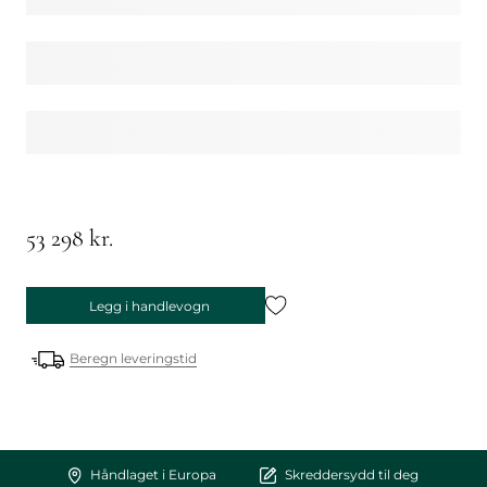
53 298 kr.
Legg i handlevogn
Beregn leveringstid
Håndlaget i Europa
Skreddersydd til deg