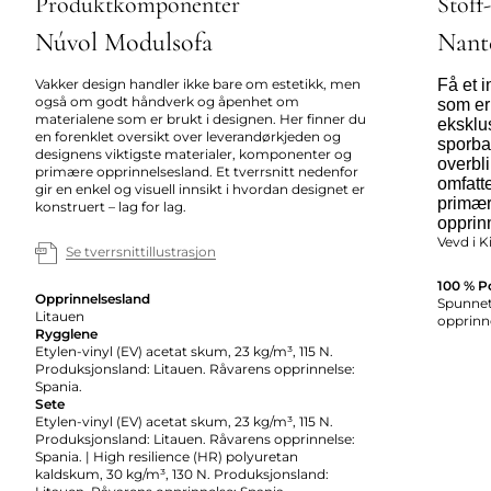
Produktkomponenter
Stoff
Núvol Modulsofa
Nant
Vakker design handler ikke bare om estetikk, men
Få et 
også om godt håndverk og åpenhet om
som er
materialene som er brukt i designen. Her finner du
eksklus
en forenklet oversikt over leverandørkjeden og
sporbar
designens viktigste materialer, komponenter og
overbl
primære opprinnelsesland. Et tverrsnitt nedenfor
omfatte
gir en enkel og visuell innsikt i hvordan designet er
primær
konstruert – lag for lag.
opprin
Vevd i K
Se tverrsnittillustrasjon
100 % P
Opprinnelsesland
Spunnet 
Litauen
opprinne
Rygglene
Etylen-vinyl (EV) acetat skum, 23 kg/m³, 115 N.
Produksjonsland: Litauen. Råvarens opprinnelse:
Spania.
Sete
Etylen-vinyl (EV) acetat skum, 23 kg/m³, 115 N.
Produksjonsland: Litauen. Råvarens opprinnelse:
Spania. | High resilience (HR) polyuretan
kaldskum, 30 kg/m³, 130 N. Produksjonsland: