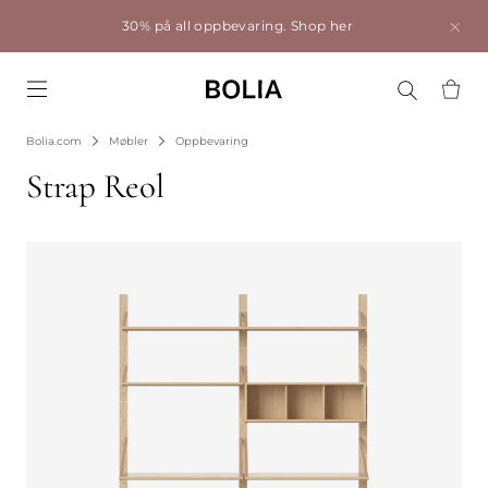
30% på all oppbevaring.
Shop her
Go to frontpage
Bolia.com
Møbler
Oppbevaring
Strap Reol