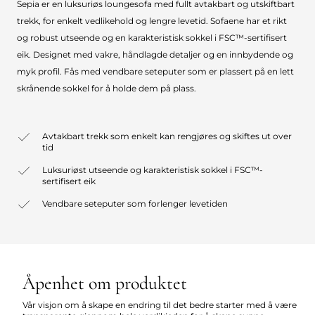
Sepia er en luksuriøs loungesofa med fullt avtakbart og utskiftbart
trekk, for enkelt vedlikehold og lengre levetid. Sofaene har et rikt
og robust utseende og en karakteristisk sokkel i FSC™-sertifisert
eik. Designet med vakre, håndlagde detaljer og en innbydende og
myk profil. Fås med vendbare seteputer som er plassert på en lett
skrånende sokkel for å holde dem på plass.
Avtakbart trekk som enkelt kan rengjøres og skiftes ut over
tid
Luksuriøst utseende og karakteristisk sokkel i FSC™-
sertifisert eik
Vendbare seteputer som forlenger levetiden
Åpenhet om produktet
Vår visjon om å skape en endring til det bedre starter med å være