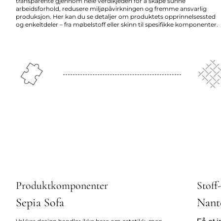
transparente gjennom hele verdikjeden for å skape sunne
arbeidsforhold, redusere miljøpåvirkningen og fremme ansvarlig
produksjon. Her kan du se detaljer om produktets opprinnelsessted
og enkeltdeler – fra møbelstoff eller skinn til spesifikke komponenter.
Produktkomponenter
Stoff
Sepia Sofa
Nant