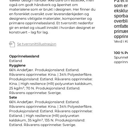
Vakker design handler ikke bare om estetikk, men
Få et 
også om godt håndverk og åpenhet om
som er
materialene som er brukt i designen. Her finner du
eksklus
en forenklet oversikt over leverandørkjeden og
sporbar
designens viktigste materialer, komponenter og
overbl
primære opprinnelsesland. Et tverrsnitt nedenfor
omfatte
gir en enkel og visuell innsikt i hvordan designet er
primær
konstruert – lag for lag.
opprin
Vevd i K
Se tverrsnittillustrasjon
100 % P
Opprinnelsesland
Spunnet 
Estland
opprinne
Rygglene
66% Andefjær. Produksjonsland: Estland.
Råvarens opprinnelse: Kina. | 34% Polyesterfibre.
Produksjonsland: Estland. Råvarens opprinnelse:
Kina. | High resilience (HR) polyuretan kaldskum,
25 kg/m³, 70 N. Produksjonsland: Estland.
Råvarens opprinnelse: Sverige.
Sete
66% Andefjær. Produksjonsland: Estland.
Råvarens opprinnelse: Kina. | 34% Polyesterfibre.
Produksjonsland: Estland. Råvarens opprinnelse:
Estland. | High resilience (HR) polyuretan
kaldskum, 35 kg/m³, 135 N. Produksjonsland:
Estland. Råvarens opprinnelse: Sverige.