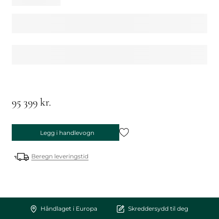
95 399 kr.
Legg i handlevogn
Beregn leveringstid
Håndlaget i Europa
Skreddersydd til deg