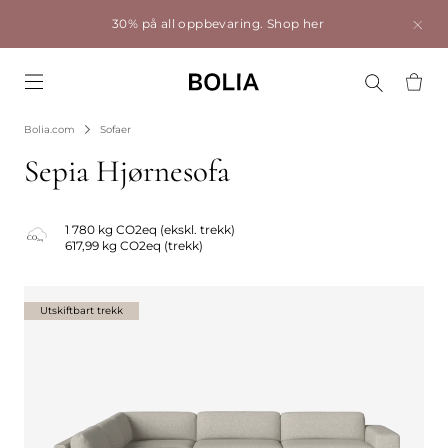
30% på all oppbevaring.
Shop her
Go to frontpage
Bolia.com
Sofaer
Sepia Hjørnesofa
1 780 kg CO2eq (ekskl. trekk)
617,99 kg CO2eq (trekk)
Utskiftbart trekk