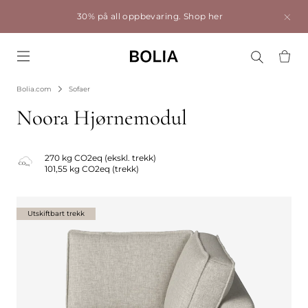
30% på all oppbevaring.
Shop her
Go to frontpage
Bolia.com
Sofaer
Noora Hjørnemodul
270 kg CO2eq (ekskl. trekk)
101,55 kg CO2eq (trekk)
Utskiftbart trekk