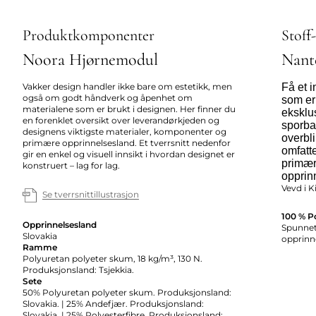
Produktkomponenter
Stoff
Noora Hjørnemodul
Nant
Vakker design handler ikke bare om estetikk, men
Få et 
også om godt håndverk og åpenhet om
som er
materialene som er brukt i designen. Her finner du
eksklus
en forenklet oversikt over leverandørkjeden og
sporbar
designens viktigste materialer, komponenter og
overbl
primære opprinnelsesland. Et tverrsnitt nedenfor
omfatte
gir en enkel og visuell innsikt i hvordan designet er
primær
konstruert – lag for lag.
opprin
Vevd i K
Se tverrsnittillustrasjon
100 % P
Opprinnelsesland
Spunnet 
Slovakia
opprinne
Ramme
Polyuretan polyeter skum, 18 kg/m³, 130 N.
Produksjonsland: Tsjekkia.
Sete
50% Polyuretan polyeter skum. Produksjonsland:
Slovakia. | 25% Andefjær. Produksjonsland:
Slovakia. | 25% Polyesterfibre. Produksjonsland: