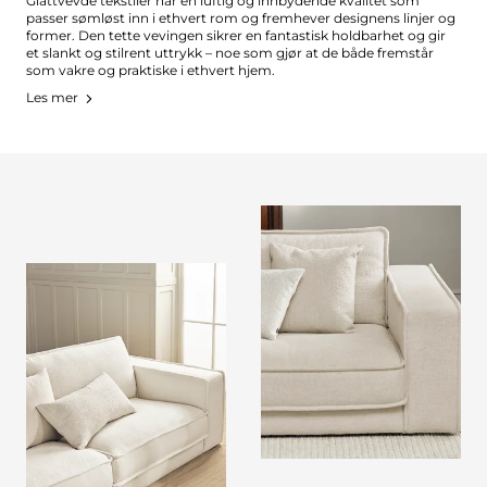
Glattvevde tekstiler har en luftig og innbydende kvalitet som
passer sømløst inn i ethvert rom og fremhever designens linjer og
former. Den tette vevingen sikrer en fantastisk holdbarhet og gir
et slankt og stilrent uttrykk – noe som gjør at de både fremstår
som vakre og praktiske i ethvert hjem.
Les mer