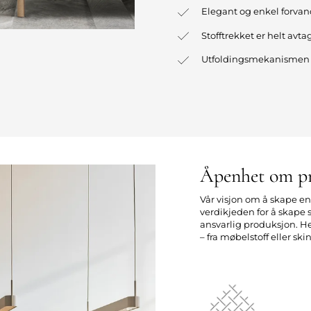
Elegant og enkel forvandl
Stofftrekket er helt avta
Utfoldingsmekanismen 
Åpenhet om p
Vår visjon om å skape e
verdikjeden for å skape
ansvarlig produksjon. H
– fra møbelstoff eller sk