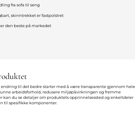
ing fra sofa til seng
gbart, skinntrekket er fastpolstret
er den beste på markedet
roduktet
n endring til det bedre starter med å være transparente gjennom hele
 sunne arbeidsforhold, redusere miljøpåvirkningen og fremme
er kan du se detaljer om produktets opprinnelsessted og enkeltdeler
inn til spesifikke komponenter.