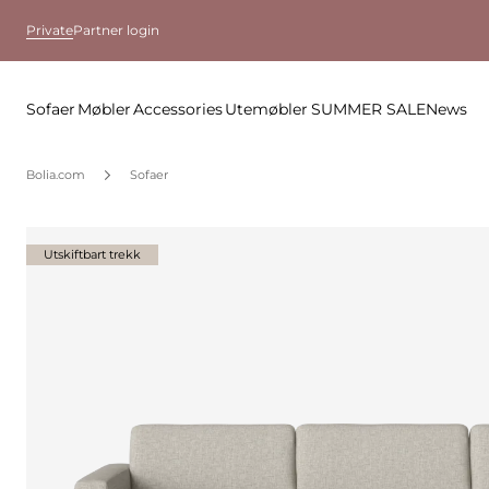
Private
Partner login
Sofaer
Møbler
Accessories
Utemøbler
SUMMER SALE
News
Bolia.com
Sofaer
Utskiftbart trekk