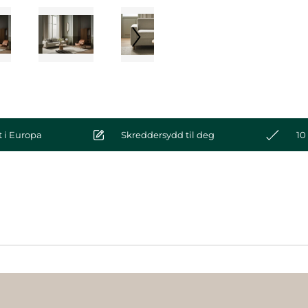
 i Europa
Skreddersydd til deg
10