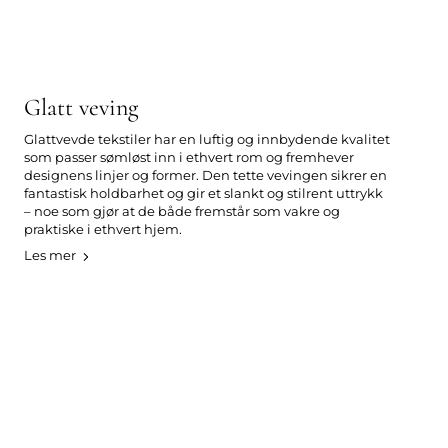
Glatt veving
Glattvevde tekstiler har en luftig og innbydende kvalitet
som passer sømløst inn i ethvert rom og fremhever
designens linjer og former. Den tette vevingen sikrer en
fantastisk holdbarhet og gir et slankt og stilrent uttrykk
– noe som gjør at de både fremstår som vakre og
praktiske i ethvert hjem.
Les mer