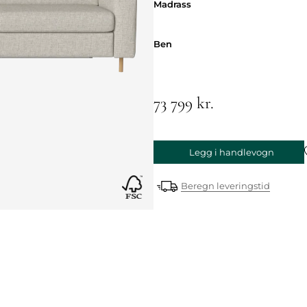
Madrass
Madrass
Ben
Ben
73 799 kr.
Legg i handlevogn
Beregn leveringstid