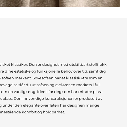
lsket klassiker. Den er designet med utskiftbart stofftrekk
tere dine estetiske og funksjonelle behov over tid, samtidig
 sofaen markant. Sovesofaen har et klassisk ytre som en
bevegelse slår du ut sofaen og avslører en madrass i full
m en vanlig seng. Ideell for deg som har mindre plass
oveplass. Den innvendige konstruksjonen er produsert av
, og under den elegante overflaten har designen mange
r enestående komfort og holdbarhet.