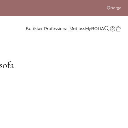
Norge
Butikker
Professional
Møt oss
MyBOLIA
sofa
 farge